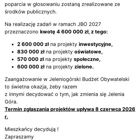
poparcia w głosowaniu zostaną zrealizowane ze
środków publicznych.
Na realizację zadań w ramach JBO 2027
przeznaczono
kwotę 4 600 000 zł, z tego:
2 600 000 zł
na projekty
inwestycyjne,
830 000 zł
na projekty
oświatowe,
570 000 zł
na projekty
społeczne,
600 000 zł
na projekty
zielone.
Zaangażowanie w Jeleniogórski Budżet Obywatelski
to świetna okazja, żeby razem
z innymi decydować o tym, jak zmienia się Jelenia
Góra.
Termin zgłaszania projektów upływa 8 czerwca 2026
r.
Mieszkańcy decydują !
Zapraszamy