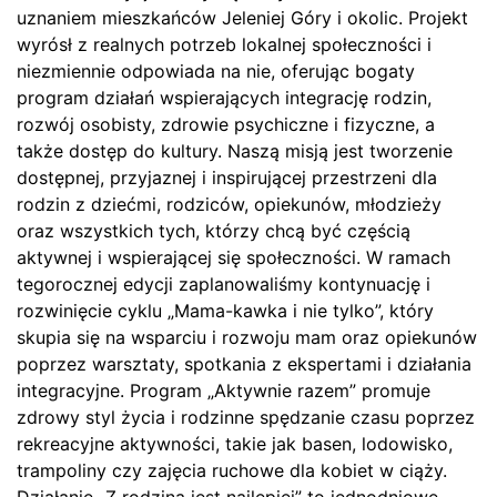
uznaniem mieszkańców Jeleniej Góry i okolic. Projekt
wyrósł z realnych potrzeb lokalnej społeczności i
niezmiennie odpowiada na nie, oferując bogaty
program działań wspierających integrację rodzin,
rozwój osobisty, zdrowie psychiczne i fizyczne, a
także dostęp do kultury. Naszą misją jest tworzenie
dostępnej, przyjaznej i inspirującej przestrzeni dla
rodzin z dziećmi, rodziców, opiekunów, młodzieży
oraz wszystkich tych, którzy chcą być częścią
aktywnej i wspierającej się społeczności. W ramach
tegorocznej edycji zaplanowaliśmy kontynuację i
rozwinięcie cyklu „Mama-kawka i nie tylko”, który
skupia się na wsparciu i rozwoju mam oraz opiekunów
poprzez warsztaty, spotkania z ekspertami i działania
integracyjne. Program „Aktywnie razem” promuje
zdrowy styl życia i rodzinne spędzanie czasu poprzez
rekreacyjne aktywności, takie jak basen, lodowisko,
trampoliny czy zajęcia ruchowe dla kobiet w ciąży.
Działanie „Z rodziną jest najlepiej” to jednodniowe