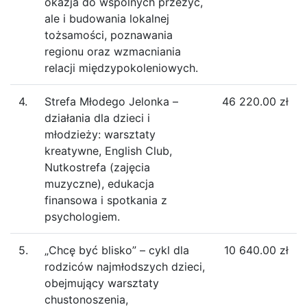
okazja do wspólnych przeżyć,
ale i budowania lokalnej
tożsamości, poznawania
regionu oraz wzmacniania
relacji międzypokoleniowych.
4.
Strefa Młodego Jelonka –
46 220.00 zł
działania dla dzieci i
młodzieży: warsztaty
kreatywne, English Club,
Nutkostrefa (zajęcia
muzyczne), edukacja
finansowa i spotkania z
psychologiem.
5.
„Chcę być blisko” – cykl dla
10 640.00 zł
rodziców najmłodszych dzieci,
obejmujący warsztaty
chustonoszenia,