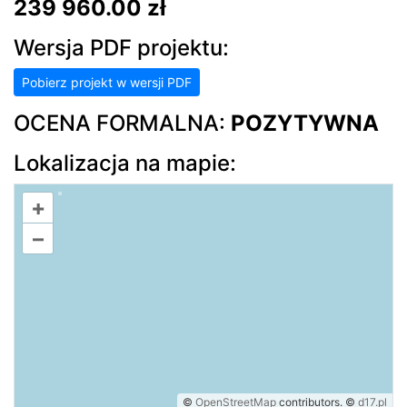
239 960.00 zł
Wersja PDF projektu:
Pobierz projekt w wersji PDF
OCENA FORMALNA:
POZYTYWNA
Lokalizacja na mapie:
+
–
©
OpenStreetMap
contributors.
©
d17.pl