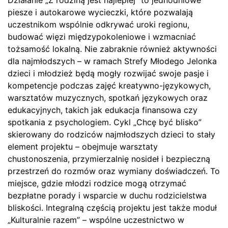
piesze i autokarowe wycieczki, które pozwalają
uczestnikom wspólnie odkrywać uroki regionu,
budować więzi międzypokoleniowe i wzmacniać
tożsamość lokalną. Nie zabraknie również aktywności
dla najmłodszych – w ramach Strefy Młodego Jelonka
dzieci i młodzież będą mogły rozwijać swoje pasje i
kompetencje podczas zajęć kreatywno-językowych,
warsztatów muzycznych, spotkań językowych oraz
edukacyjnych, takich jak edukacja finansowa czy
spotkania z psychologiem. Cykl „Chcę być blisko”
skierowany do rodziców najmłodszych dzieci to stały
element projektu – obejmuje warsztaty
chustonoszenia, przymierzalnię nosideł i bezpieczną
przestrzeń do rozmów oraz wymiany doświadczeń. To
miejsce, gdzie młodzi rodzice mogą otrzymać
bezpłatne porady i wsparcie w duchu rodzicielstwa
bliskości. Integralną częścią projektu jest także moduł
„Kulturalnie razem” – wspólne uczestnictwo w