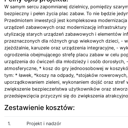
W samym sercu zapomnianej dzielnicy, pomiędzy szary
bezpieczny i pełen życia plac zabaw. To nie będzie jedyn
Przedmiotem inwestycji jest kompleksowa modernizacja 
urządzeń zabawowych oraz modernizację infrastruktury 
utylizację starych urządzeń zabawowych i elementów inf
przeznaczonych dla różnych grup wiekowych dzieci, -
zjeżdżalnie, karuzele oraz urządzenia integracyjne, -
ogrodzenia obejmującego strefę placu zabaw w celu p
urządzenia do ćwiczeń dla młodzieży i osób dorosłych,
atmosferyczne, * kosz do gry jednoosobowej w koszyków
tym: * ławek, *koszy na odpady, *stojaków rowerowych,
uporządkowaniem zieleni, wykonaniem dojść oraz stref w
zwiększenie bezpieczeństwa użytkowników oraz stworze
przedsięwzięcia przyczyni się do zwiększenia atrakcyjn
Zestawienie kosztów:
1.
Projekt i nadzór