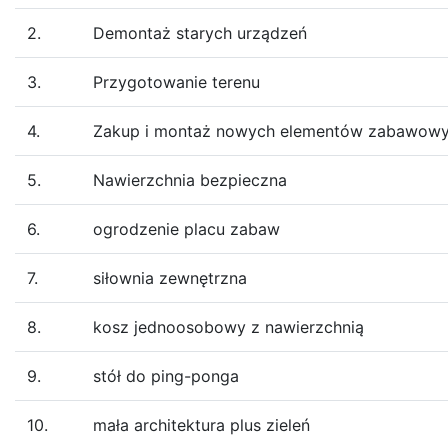
2.
Demontaż starych urządzeń
3.
Przygotowanie terenu
4.
Zakup i montaż nowych elementów zabawow
5.
Nawierzchnia bezpieczna
6.
ogrodzenie placu zabaw
7.
siłownia zewnętrzna
8.
kosz jednoosobowy z nawierzchnią
9.
stół do ping-ponga
10.
mała architektura plus zieleń