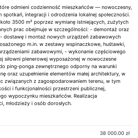
 które odmieni codzienność mieszkańców — nowoczesny,
spotkań, integracji i odrodzenia lokalnej społeczności.
około 3500 m² poprzez wymianę istniejących, zużytych
wanych prac obejmuje w szczególności: - demontaż oraz
ji, - dostawę i montaż nowych urządzeń zabawowych
osażonego m.in. w zestawy wspinaczkowe, huśtawki,
od urządzeniami zabawowymi, - wykonanie częściowego
ej siłowni plenerowej wyposażonej w nowoczesne
ół do ping-ponga zewnętrznego odporny na warunki
 oraz uzupełnienie elementów małej architektury, w
prac związanych z zagospodarowaniem terenu, w tym
ci i funkcjonalności przestrzeni publicznej,
nego wypoczynku mieszkańców. Realizacja
i, młodzieży i osób dorosłych.
38 000.00 zł