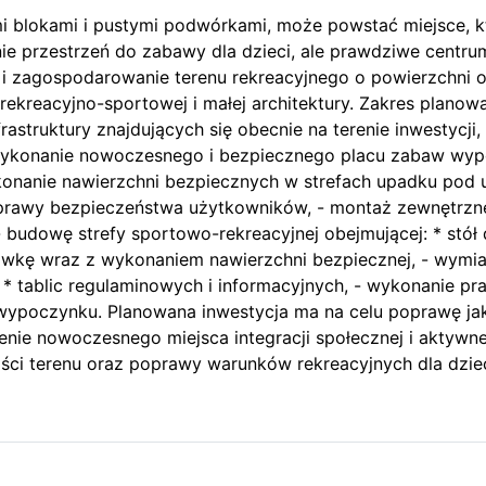
mi blokami i pustymi podwórkami, może powstać miejsce,
ie przestrzeń do zabawy dla dzieci, ale prawdziwe centrum 
i zagospodarowanie terenu rekreacyjnego o powierzchni 
rekreacyjno-sportowej i małej architektury. Zakres plano
rastruktury znajdujących się obecnie na terenie inwestyc
 wykonanie nowoczesnego i bezpiecznego placu zabaw wyp
 wykonanie nawierzchni bezpiecznych w strefach upadku p
oprawy bezpieczeństwa użytkowników, - montaż zewnętrzn
 - budowę strefy sportowo-rekreacyjnej obejmującej: * st
kę wraz z wykonaniem nawierzchni bezpiecznej, - wymianę
 * tablic regulaminowych i informacyjnych, - wykonanie 
ypoczynku. Planowana inwestycja ma na celu poprawę jakoś
nie nowoczesnego miejsca integracji społecznej i aktyw
ości terenu oraz poprawy warunków rekreacyjnych dla dziec