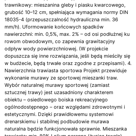
trawnikowy: mieszanina gleby i piasku kwarcowego,
grubość 10–12 cm, spełniająca wymagania normy DIN
18035-4 (przepuszczalność hydrauliczna min. 36
mm/h). Uformowanie końcowych spadków
nawierzchni: min. 0,5%, max. 2% – od osi podłużnej ku
rowom obwodowym, co zapewnia grawitacyjny
odpływ wody powierzchniowej. (W projekcie
dopuszcza się inne rozwiązania, jeśli będą mieściły się
w budżecie, będą trwałe oraz zgodne z przepisami). 4.
Nawierzchnia trawiasta sportowa Projekt przewiduje
wykonanie murawy ze sportowej mieszanki traw.
Wybór naturalnej murawy sportowej (zamiast
sztucznej trawy) jest uzasadniony charakterem
obiektu – osiedlowego boiska rekreacyjnego
ogólnodostępnego – oraz względami zdrowotnymi i
estetycznymi. Dzięki prawidłowemu systemowi
drenarskiemu i stabilnej podbudowie murawa
naturalna będzie funkcjonowała sprawnie. Mieszanka
trawiasta: min. 80% Lolium perenne (życica trwała) –