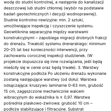
wodę do studni kontrolnej, a następnie do kanalizacji
deszczowej lub studni chłonnej (wybór na podstawie
badań geotechnicznych i decyzji wodnoprawnej).
Studnie kontrolno-rewizyjne: min. 2 sztuki,
umożliwiające inspekcję i czyszczenie systemu.
Geowłóknina separacyjna między warstwami
konstrukcyjnymi – zapobiega migracji drobnych frakcji
do drenażu. Trwałość systemu drenarskiego: minimum
20–25 lat bez konieczności interwencji, przy
zachowaniu corocznej inspekcji studzienek. (W
projekcie dopuszcza się inne rozwiązania, jeśli będą
mieściły się w cenie oraz będą trwałe). 3. Warstwy
konstrukcyjne podłoża Po ułożeniu drenażu wykonane
zostaną następujące warstwy (od dołu): Warstwa
odsączająca: kruszywo laminarne 0–63 mm, grubość
15 cm, zagęszczone mechanicznie walcem
wibracyjnym do wskaźnika Is ≥ 0,97. Warstwa
pośrednia piaskowo-żwirowa: grubość 10 cm –
podłoże stabilizujące i filtracyjne. Substrat