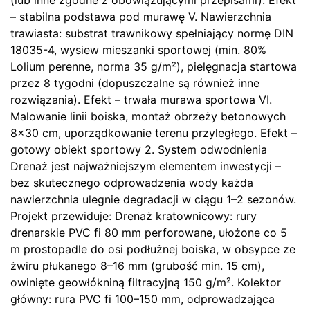
– stabilna podstawa pod murawę V. Nawierzchnia
trawiasta: substrat trawnikowy spełniający normę DIN
18035-4, wysiew mieszanki sportowej (min. 80%
Lolium perenne, norma 35 g/m²), pielęgnacja startowa
przez 8 tygodni (dopuszczalne są również inne
rozwiązania). Efekt – trwała murawa sportowa VI.
Malowanie linii boiska, montaż obrzeży betonowych
8×30 cm, uporządkowanie terenu przyległego. Efekt –
gotowy obiekt sportowy 2. System odwodnienia
Drenaż jest najważniejszym elementem inwestycji –
bez skutecznego odprowadzenia wody każda
nawierzchnia ulegnie degradacji w ciągu 1–2 sezonów.
Projekt przewiduje: Drenaż kratownicowy: rury
drenarskie PVC fi 80 mm perforowane, ułożone co 5
m prostopadle do osi podłużnej boiska, w obsypce ze
żwiru płukanego 8–16 mm (grubość min. 15 cm),
owinięte geowłókniną filtracyjną 150 g/m². Kolektor
główny: rura PVC fi 100–150 mm, odprowadzająca