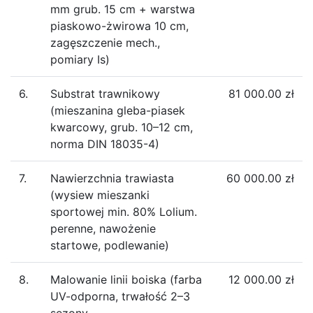
mm grub. 15 cm + warstwa
piaskowo-żwirowa 10 cm,
zagęszczenie mech.,
pomiary Is)
6.
Substrat trawnikowy
81 000.00 zł
(mieszanina gleba-piasek
kwarcowy, grub. 10–12 cm,
norma DIN 18035-4)
7.
Nawierzchnia trawiasta
60 000.00 zł
(wysiew mieszanki
sportowej min. 80% Lolium.
perenne, nawożenie
startowe, podlewanie)
8.
Malowanie linii boiska (farba
12 000.00 zł
UV-odporna, trwałość 2–3
sezony