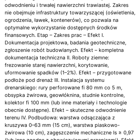
odwodnieniu i trwałej nawierzchni trawiastej. Zakres
nie obejmuje infrastruktury towarzyszącej (oświetlenia,
ogrodzenia, ławek, kontenerów), co pozwala na
optymalne wykorzystanie dostępnych środków
finansowych. Etap – Zakres prac – Efekt I.
Dokumentacja projektowa, badania geotechniczne,
zgłoszenie robót budowlanych. Efekt – kompletna
dokumentacja techniczna II. Roboty ziemne:
frezowanie starej nawierzchni, korytowanie,
uformowanie spadków (1–2%). Efekt – przygotowane
podłoże pod drenaż III. Instalacja systemu
drenarskiego: rury perforowane fi 80 mm co 5 m,
obsypka żwirowa, geowłóknina, studnie kontrolne,
kolektor fi 100 mm (lub inne materiały i technologie
obecnie dostępne). Efekt – skuteczne odwodnienie
terenu IV. Podbudowa: warstwa odsączająca z
kruszywa 0–63 mm (15 cm), warstwa piaskowo-
żwirowa (10 cm), zagęszczenie mechaniczne Is ≥ 0,97
(lub inne zgodne z obowiązującymi przepisami). Efekt