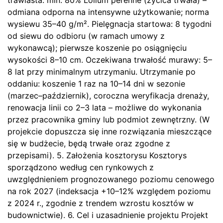
odmiana odporna na intensywne użytkowanie; norma
wysiewu 35–40 g/m². Pielęgnacja startowa: 8 tygodni
od siewu do odbioru (w ramach umowy z
wykonawcą); pierwsze koszenie po osiągnięciu
wysokości 8–10 cm. Oczekiwana trwałość murawy: 5–
8 lat przy minimalnym utrzymaniu. Utrzymanie po
oddaniu: koszenie 1 raz na 10–14 dni w sezonie
(marzec–październik), coroczna weryfikacja drenaży,
renowacja linii co 2–3 lata – możliwe do wykonania
przez pracownika gminy lub podmiot zewnętrzny. (W
projekcie dopuszcza się inne rozwiązania mieszczące
się w budżecie, będą trwałe oraz zgodne z
przepisami). 5. Założenia kosztorysu Kosztorys
sporządzono według cen rynkowych z
uwzględnieniem prognozowanego poziomu cenowego
na rok 2027 (indeksacja +10–12% względem poziomu
z 2024 r., zgodnie z trendem wzrostu kosztów w
budownictwie). 6. Cel i uzasadnienie projektu Projekt