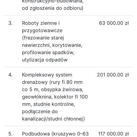
konstrukcyjno-budowlana,
od zgłoszenia do odbioru)
3.
Roboty ziemne i
63 000.00 zł
przygotowawcze
(frezowanie starej
nawierzchni, korytowanie,
profilowanie spadków,
utylizacja odpadów
4.
Kompleksowy system
201 000.00 zł
drenażowy (rury fi 80 mm
co 5 m, obsypka żwirowa,
geowłóknina, kolektor fi 100
mm, studnie kontrolne,
podłączenie do
kanalizacji/studni chłonnej)
5.
Podbudowa (kruszywo 0–63
117 000.00 zł