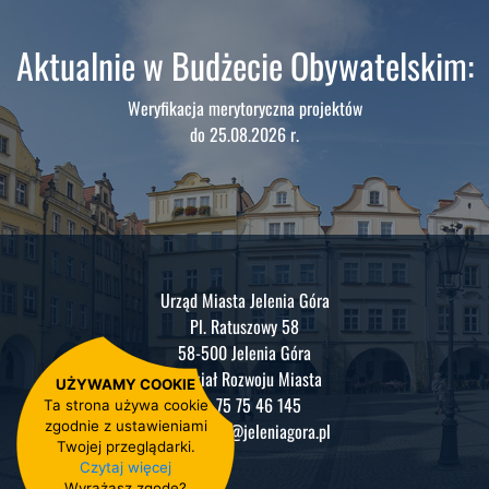
Aktualnie w Budżecie Obywatelskim:
Weryfikacja merytoryczna projektów
do 25.08.2026 r.
Urząd Miasta Jelenia Góra
Pl. Ratuszowy 58
58-500 Jelenia Góra
Wydział Rozwoju Miasta
UŻYWAMY COOKIE
tel.: 75 75 46 145
Ta strona używa cookie
zgodnie z ustawieniami
e-mail:
jbo@jeleniagora.pl
Twojej przeglądarki.
Czytaj więcej
Wyrażasz zgodę?