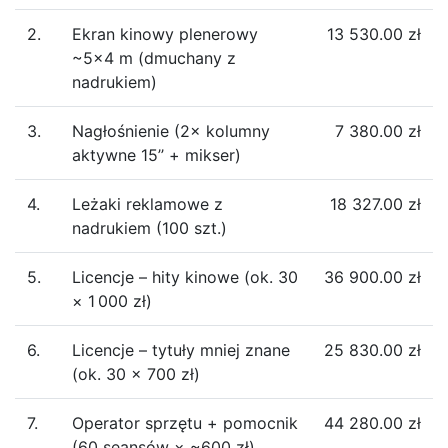
2.
Ekran kinowy plenerowy
13 530.00 zł
~5×4 m (dmuchany z
nadrukiem)​
3.
Nagłośnienie (2× kolumny
7 380.00 zł
aktywne 15’’ + mikser)
4.
Leżaki reklamowe z
18 327.00 zł
nadrukiem (100 szt.)​
5.
Licencje – hity kinowe (ok. 30
36 900.00 zł
× 1 000 zł)
6.
Licencje – tytuły mniej znane
25 830.00 zł
(ok. 30 × 700 zł)
7.
Operator sprzętu + pomocnik
44 280.00 zł
(60 seansów × ~600 zł)